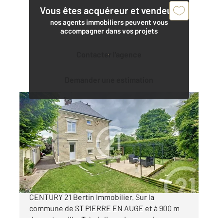
Vous êtes acquéreur et vendeur,
nos agents immobiliers peuvent vous
accompagner dans vos projets
Contacter l'agence
Demander une estimation
ST PIERRE EN AUGE 14
2
175 m
, 7 pièces
Ref : 2253
Maison à vendre
299 000 €
Nouveau à ce prix dans votre agence
CENTURY 21 Bertin Immobilier. Sur la
commune de ST PIERRE EN AUGE et à 900 m