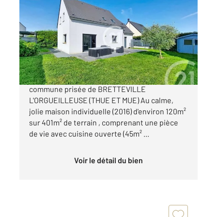
2
115 m
, 6 pièces
Ref : 3331
Maison à vendre
349 900 €
Nouveau à ce prix OUEST DE CAEN sur la
commune prisée de BRETTEVILLE
L'ORGUEILLEUSE (THUE ET MUE) Au calme,
jolie maison individuelle (2016) d'environ 120m²
sur 401m² de terrain , comprenant une pièce
de vie avec cuisine ouverte (45m² ...
Voir le détail du bien