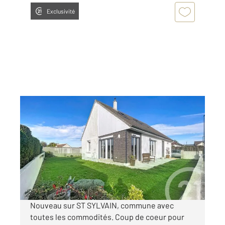
Exclusivité
ST SYLVAIN 14
2
130 m
, 7 pièces
Ref : 3085
Maison à vendre
323 000 €
Visiter le site dédié
Nouveau sur ST SYLVAIN, commune avec
toutes les commodités. Coup de coeur pour