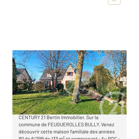
FEUGUEROLLES BULLY 14
2
133,55 m
, 7 pièces
Ref : 3241
Maison à vendre
365 000 €
Nouveau à ce prix dans votre agence
CENTURY 21 Bertin Immobilier. Sur la
commune de FEUGUEROLLES BULLY. Venez
découvrir cette maison familiale des années
80 de 6/7PP de 133 m² et comprenant : Au RDC :