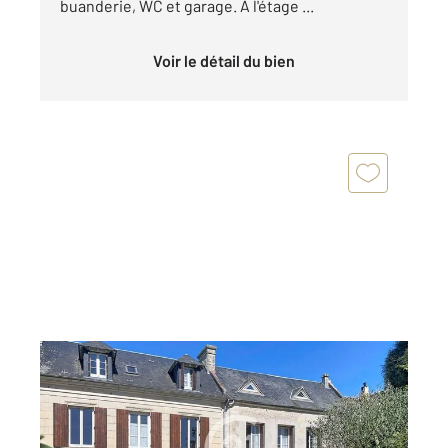
buanderie, WC et garage. A l'étage ...
Voir le détail du bien
AUTHIE 14
2
175 m
, 8 pièces
Ref : 3110
Maison à vendre