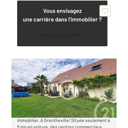
Vous envisagez
une carrière dans l'immobilier ?
Découvrir nos offres
GRENTHEVILLE 14
2
153 m
, 6 pièces
Ref : 3355
Maison à vendre
383 000 €
Nouveau dans votre agence Century 21 Bertin
Immobilier. A Grentheville! Située seulement à
5 mn en voiture, des centres commerciaux