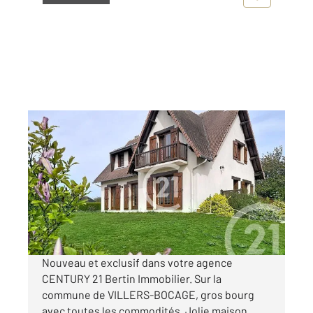
VILLERS BOCAGE 14
2
134 m
, 5 pièces
Ref : 3314
Maison à vendre
254 000 €
Visiter le site dédié
Nouveau et exclusif dans votre agence
CENTURY 21 Bertin Immobilier. Sur la
commune de VILLERS-BOCAGE, gros bourg
avec toutes les commodités. Jolie maison