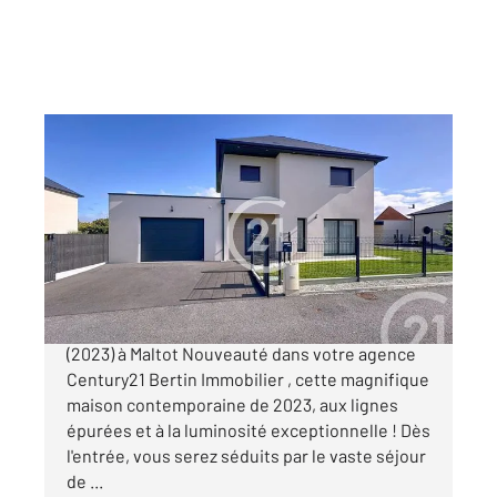
MALTOT 14
2
145 m
, 6 pièces
Ref : 2990
Maison à vendre
380 000 €
A vendre - Maison contemporaine 145m2
(2023) à Maltot Nouveauté dans votre agence
Century21 Bertin Immobilier , cette magnifique
maison contemporaine de 2023, aux lignes
épurées et à la luminosité exceptionnelle ! Dès
l'entrée, vous serez séduits par le vaste séjour
de ...