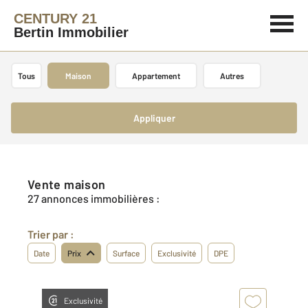
CENTURY 21
Bertin Immobilier
Tous
Maison
Appartement
Autres
Appliquer
Vente maison
27 annonces immobilières :
Trier par :
Date
Prix
Surface
Exclusivité
DPE
Exclusivité