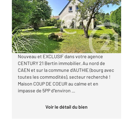
AUTHIE 14
2
105 m
, 5 pièces
Ref : 3366
Maison à vendre
318 000 €
Visiter le site dédié
Nouveau et EXCLUSIF dans votre agence
CENTURY 21 Bertin immobilier. Au nord de
CAEN et sur la commune d'AUTHIE (bourg avec
toutes les commodités), secteur recherché !
Maison COUP DE COEUR au calme et en
impasse de 5PP d"environ ...
Voir le détail du bien