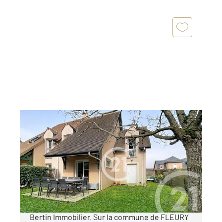
FLEURY SUR ORNE 14
2
104 m
, 5 pièces
Ref : 2754
Maison à vendre
339 000 €
Nouveau dans votre agence CENTURY 21
Bertin Immobilier. Sur la commune de FLEURY