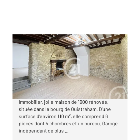
OUISTREHAM 14
2
110,29 m
, 6 pièces
Ref : 3204
Maison à vendre
299 000 €
Nouveau dans votre agence Century 21 Bertin
Immobilier, jolie maison de 1900 rénovée,
située dans le bourg de Ouistreham. D'une
surface d'environ 110 m², elle comprend 6
pièces dont 4 chambres et un bureau. Garage
indépendant de plus ...