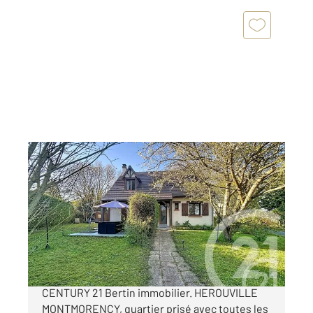
HEROUVILLE ST CLAIR 14
2
107 m
, 6 pièces
Ref : 3216
Maison à vendre
310 000 €
Nouveau et uniquement dans votre agence
CENTURY 21 Bertin immobilier. HEROUVILLE
MONTMORENCY, quartier prisé avec toutes les