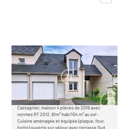
CORMELLES LE ROYAL 14
2
81,42 m
, 4 pièces
Ref : 3376
Maison à vendre
237 000 €
CORMELLES LE ROYAL, intra-périph, rue du
Castagnier, maison 4 pièces de 2016 avec
normes RT 2012, 81m² hab/104 m² au sol :
Cuisine aménagée et équipée (plaque, four,
hotte) ouverte sur séjour avec terrasse Sud