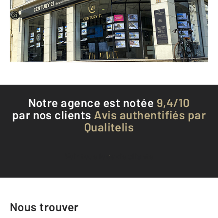
Envoyer un message
Téléphoner à l'agence
Notre agence est notée
9,4/10
par nos clients
Avis authentifiés par
Qualitelis
Voir tous les avis clients
Nous trouver