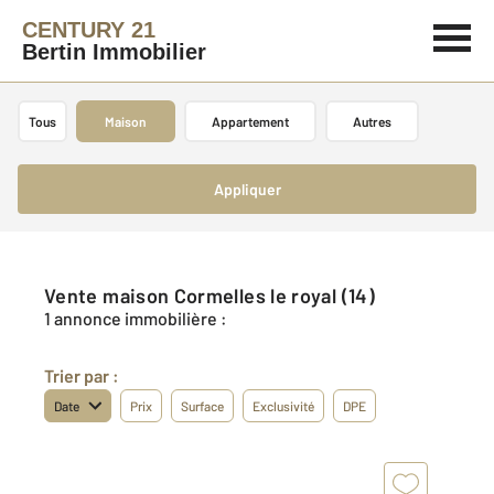
CENTURY 21
Bertin Immobilier
Tous
Maison
Appartement
Autres
Appliquer
Vente maison Cormelles le royal (14)
1 annonce immobilière :
Trier par :
Date
Prix
Surface
Exclusivité
DPE