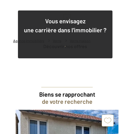
1
Vous envisagez
une carrière dans l'immobilier ?
Agence immobilière
Vente
Vente maison
Découvrir nos offres
Biens se rapprochant
de votre recherche