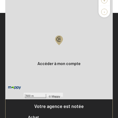
-
Parlons de vous, parlons biens
Votre compte :
Accéder à mon compte
500 m
©
Mappy
Votre agence est notée
Achat