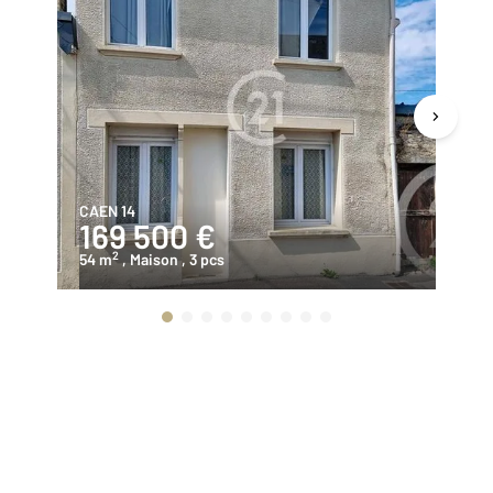
CAEN 14
CA
169 500 €
1
2
54 m
, Maison
, 3 pcs
57