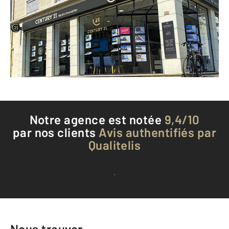
CAEN - 14000
Envoyer un message
Téléphoner à l'agence
Notre agence est notée
9,4/10
par nos clients
Avis authentifiés par
Qualitelis
Voir tous les avis clients
Nous trouver