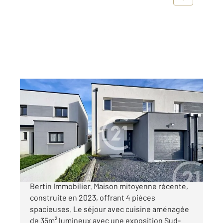
GARCELLES SECQUEVILLE 14
2
89 m
, 4 pièces
Ref : 3197
Maison à vendre
243 000 €
Nouveauté dans votre agence Century 21
Bertin Immobilier. Maison mitoyenne récente,
construite en 2023, offrant 4 pièces
spacieuses. Le séjour avec cuisine aménagée
de 35m² lumineux avec une exposition Sud-