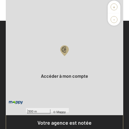
+
-
Parlons de vous, parlons biens
Votre compte :
Accéder à mon compte
500 m
©
Mappy
Votre agence est notée