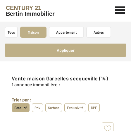
CENTURY 21
Bertin Immobilier
Tous
Maison
Appartement
Autres
Appliquer
Vente maison Garcelles secqueville (14)
1 annonce immobilière :
Trier par :
Date
Prix
Surface
Exclusivité
DPE