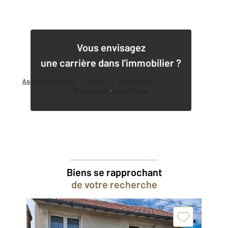
1
Vous envisagez
une carrière dans l'immobilier ?
Agence immobilière
Vente
Vente maison
Découvrir nos offres
Biens se rapprochant
de votre recherche