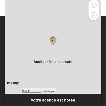
+
-
Parlons de vous, parlons biens
Votre compte :
Accéder à mon compte
500 m
©
Mappy
Votre agence est notée