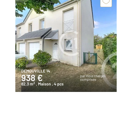
DEMOUVILLE 14
938 €
par mois charges
comprises
2
82,3 m
, Maison
, 4 pcs