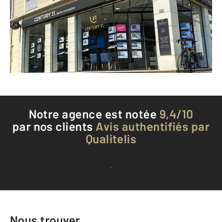
CAEN - 14000
Envoyer un message
Téléphoner à l'agence
Notre agence est notée
9,4/10
par nos clients
Avis authentifiés par
Qualitelis
Voir tous les avis clients
Nous trouver