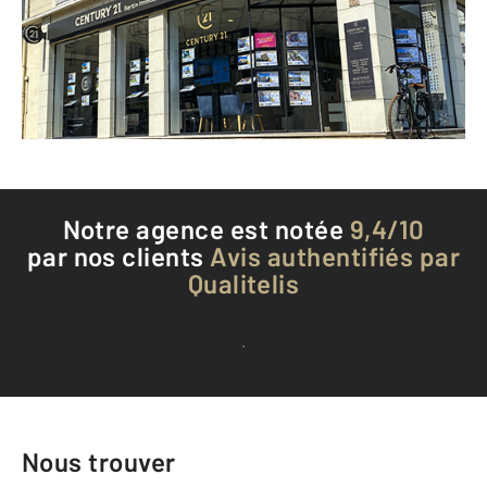
Envoyer un message
Téléphoner à l'agence
Notre agence est notée
9,4/10
par nos clients
Avis authentifiés par
Qualitelis
Voir tous les avis clients
Nous trouver