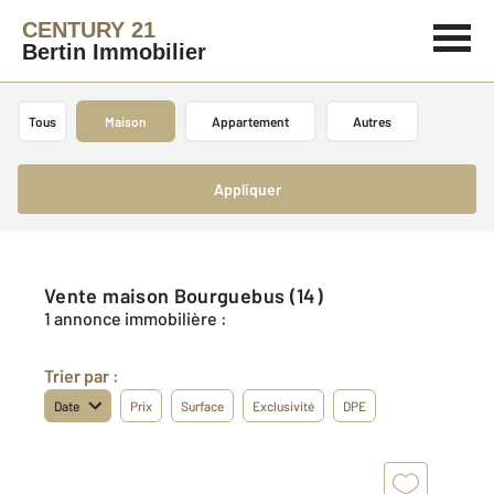
CENTURY 21
Bertin Immobilier
Tous
Maison
Appartement
Autres
Appliquer
Vente maison Bourguebus (14)
1 annonce immobilière :
Trier par :
Date
Prix
Surface
Exclusivité
DPE