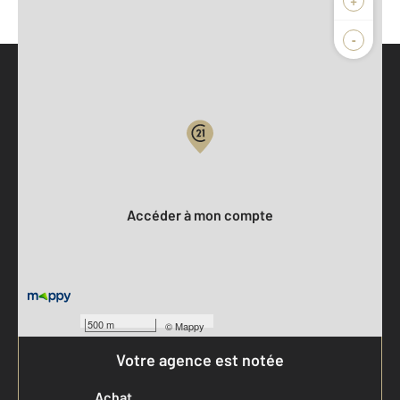
-
Parlons de vous, parlons biens
Votre compte :
Accéder à mon compte
500 m
©
Mappy
Votre agence est notée
Achat