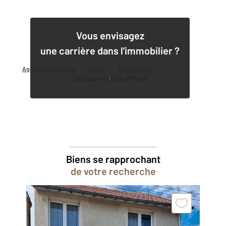
1
Vous envisagez
une carrière dans l'immobilier ?
Agence immobilière
Vente
Vente maison
Découvrir nos offres
Biens se rapprochant
de votre recherche