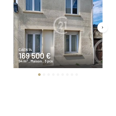
CAEN 14
CA
169 500 €
1
2
54 m
, Maison
, 3 pcs
57