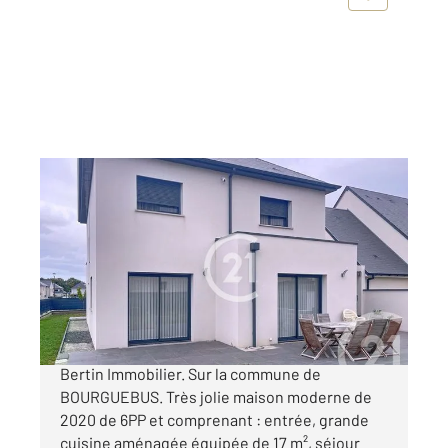
BOURGUEBUS 14
2
144 m
, 6 pièces
Ref : 2960
Maison à vendre
398 000 €
Nouveau dans votre agence CENTURY 21
Bertin Immobilier. Sur la commune de
BOURGUEBUS. Très jolie maison moderne de
2020 de 6PP et comprenant : entrée, grande
cuisine aménagée équipée de 17 m², séjour