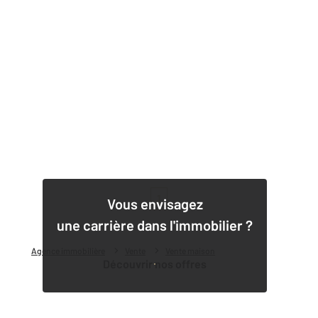
1
Vous envisagez
une carrière dans l'immobilier ?
Agence immobilière
Vente
Vente maison
Découvrir nos offres