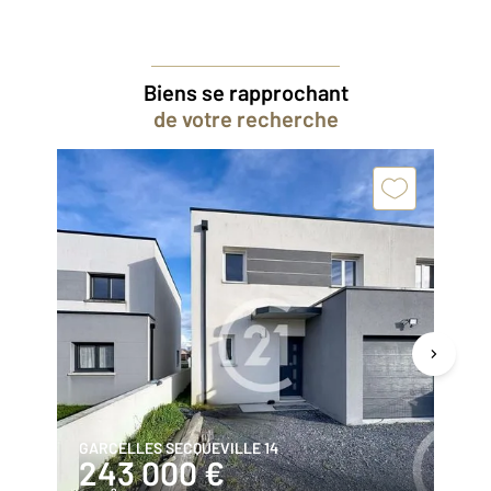
Biens se rapprochant
de votre recherche
GARCELLES SECQUEVILLE 14
IF
243 000 €
3