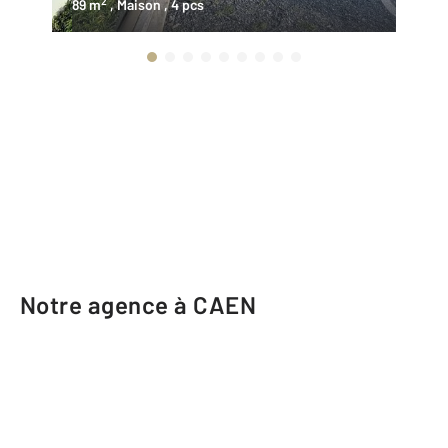
2
89 m
, Maison
, 4 pcs
16
Notre agence à CAEN