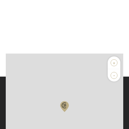
+
-
Parlons de vous, parlons biens
Votre compte :