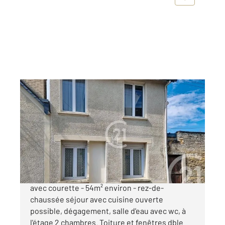
CAEN 14
2
54 m
, 3 pièces
Ref : 3419
Maison à vendre
169 500 €
CAEN Maison de ville à rénover , rue Tortue,
avec courette - 54m² environ - rez-de-
chaussée séjour avec cuisine ouverte
possible, dégagement, salle d'eau avec wc, à
l'étage 2 chambres. Toiture et fenêtres dble