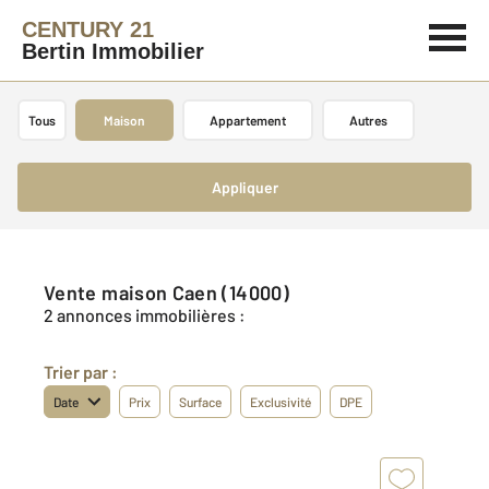
CENTURY 21
Bertin Immobilier
Tous
Maison
Appartement
Autres
Appliquer
Vente maison Caen (14000)
2 annonces immobilières :
Trier par :
Date
Prix
Surface
Exclusivité
DPE